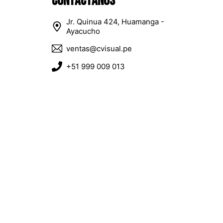
Contáctanos
Jr. Quinua 424, Huamanga -
Ayacucho
ventas@cvisual.pe
+51 999 009 013